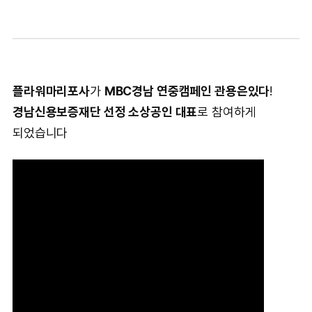
플라워마리포사
가
MBC경남 연중캠페인 관용은있다
!
경남신용보증재단 선정 소상공인 대표
로 참여하게
되었습니다