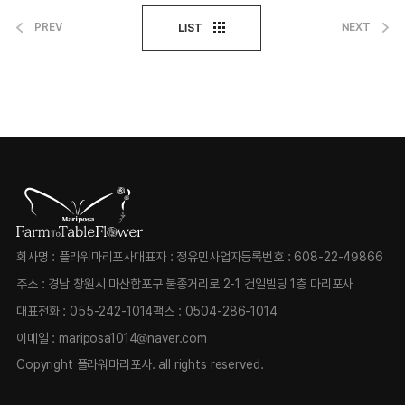
PREV
NEXT
LIST
회사명 : 플라워마리포사
대표자 : 정유민
사업자등록번호 : 608-22-49866
주소 : 경남 창원시 마산합포구 불종거리로 2-1 건일빌딩 1층 마리포사
대표전화 :
055-242-1014
팩스 :
0504-286-1014
이메일 :
mariposa1014@naver.com
Copyright 플라워마리포사.
all rights reserved.