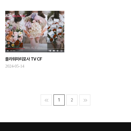
플라워마리포사 TV CF
2024-05-14
맨처음
1
2
맨마지막