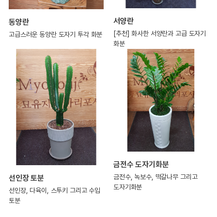
서양란
동양란
[추천] 화사한 서양란과 고급 도자기
고급스러운 동양란 도자기 투각 화분
화분
금전수 도자기화분
금전수, 녹보수, 떡갈나무 그리고
선인장 토분
도자기화분
선인장, 다육이, 스투키 그리고 수입
토분