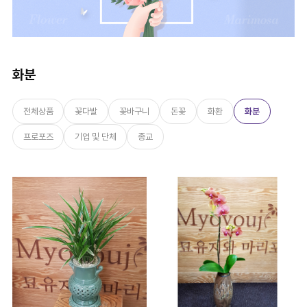
화분
전체상품
꽃다발
꽃바구니
돈꽃
화환
화분
프로포즈
기업 및 단체
종교