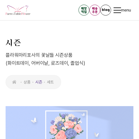
menu
시즌
플라워마리포사의 꽃날들 시즌상품
(화이트데이, 어버이날, 로즈데이, 졸업식)
상품
시즌
세트