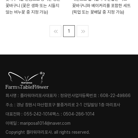
꽃바구니와 베이커리를 포함한 세트
꽃바구니 (꽃은 생화 또는 시들지
(픽업 또는 꽃배달 중 지정 가능)
않는 비누꽃 중 지정 가능)
맨처음
1
맨마지막
회사명 : 플라워마리포사
대표자 : 정유민
사업자등록번호 : 608-22-49866
주소 : 경남 창원시 마산합포구 불종거리로 2-1 건일빌딩 1층 마리포사
대표전화 :
055-242-1014
팩스 :
0504-286-1014
이메일 :
mariposa1014@naver.com
Copyright 플라워마리포사.
all rights reserved.