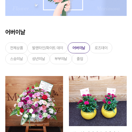
어버이날
전체상품
발렌타인/화이트 데이
어버이날
로즈데이
스승의날
성년의날
부부의날
졸업