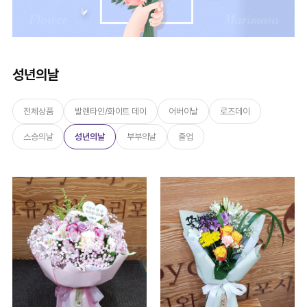
성년의날
전체상품
발렌타인/화이트 데이
어버이날
로즈데이
스승의날
성년의날
부부의날
졸업