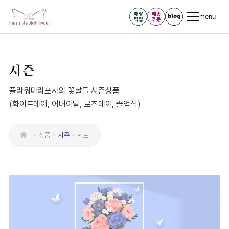
menu
시즌
플라워마리포사의 꽃날들 시즌상품
(화이트데이, 어버이날, 로즈데이, 졸업식)
상품
시즌
세트