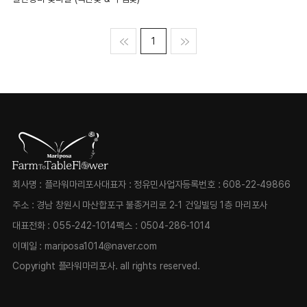
맨처음
1
맨마지막
회사명 : 플라워마리포사
대표자 : 정유민
사업자등록번호 : 608-22-49866
주소 : 경남 창원시 마산합포구 불종거리로 2-1 건일빌딩 1층 마리포사
대표전화 :
055-242-1014
팩스 :
0504-286-1014
이메일 :
mariposa1014@naver.com
Copyright 플라워마리포사.
all rights reserved.